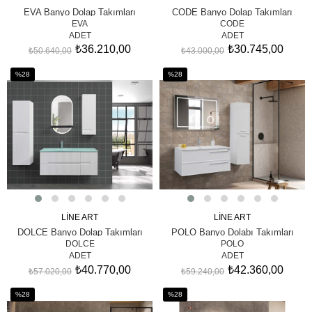
SEPETE EKLE
SEPETE EKLE
EVA Banyo Dolap Takımları
CODE Banyo Dolap Takımları
EVA
CODE
ADET
ADET
₺36.210,00
₺30.745,00
₺50.640,00
₺43.000,00
%28
%28
İndirim
İndirim
%28İndirim
%28İndirim
LİNE ART
LİNE ART
SEPETE EKLE
SEPETE EKLE
DOLCE Banyo Dolap Takımları
POLO Banyo Dolabı Takımları
DOLCE
POLO
ADET
ADET
₺40.770,00
₺42.360,00
₺57.020,00
₺59.240,00
%28
%28
İndirim
İndirim