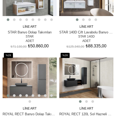
LİNE ART
LİNE ART
SEPETE EKLE
SEPETE EKLE
STAR Banyo Dolap Takımları
STAR 140D Çift Lavabolu Banyo Dolabı Takımı
STAR
STAR 140D
ADET
ADET
₺50.860,00
₺88.335,00
₺71.130,00
₺125.340,00
%28
%28
İndirim
İndirim
%28İndirim
%28İndirim
LİNE ART
LİNE ART
SEPETE EKLE
SEPETE EKLE
ROYAL RECT Banyo Dolap Takımları
ROYAL RECT 120L Sol Hazneli Banyo Dolabı Takımı