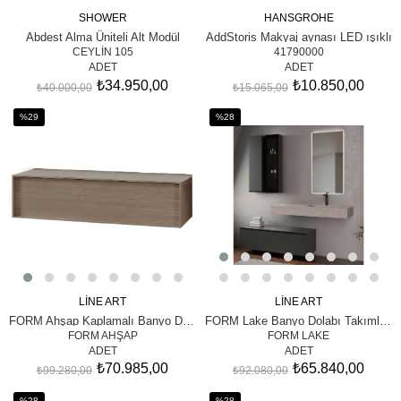
SHOWER
HANSGROHE
SEPETE EKLE
SEPETE EKLE
Abdest Alma Üniteli Alt Modül
AddStoris Makyaj aynası LED ışıklı
CEYLİN 105
41790000
ADET
ADET
₺34.950,00
₺10.850,00
₺40.000,00
₺15.065,00
%29
%28
İndirim
İndirim
%29İndirim
%28İndirim
LİNE ART
LİNE ART
SEPETE EKLE
SEPETE EKLE
FORM Ahşap Kaplamalı Banyo Dolabı Takımları
FORM Lake Banyo Dolabı Takımları
FORM AHŞAP
FORM LAKE
ADET
ADET
₺70.985,00
₺65.840,00
₺99.280,00
₺92.080,00
%28
%28