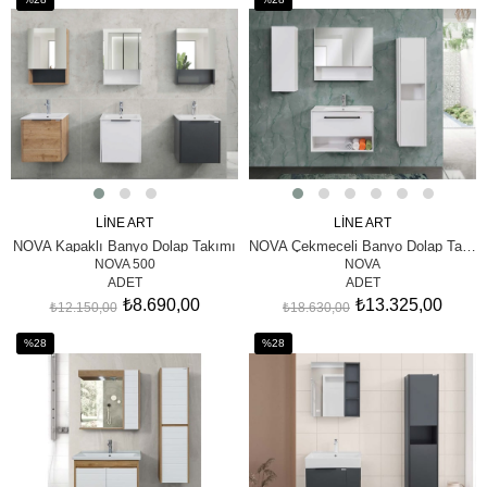
İndirim
İndirim
%28İndirim
%28İndirim
LİNE ART
LİNE ART
SEPETE EKLE
SEPETE EKLE
NOVA Kapaklı Banyo Dolap Takımı
NOVA Çekmeceli Banyo Dolap Takımları
NOVA 500
NOVA
ADET
ADET
₺8.690,00
₺13.325,00
₺12.150,00
₺18.630,00
%28
%28
İndirim
İndirim
%28İndirim
%28İndirim