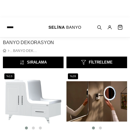
SELİNA
BANYO
BANYO DEKORASYON
BANYO DEKORASYON
SIRALAMA
FILTRELEME
%13
%28
İndirim
İndirim
%13İndirim
%28İndirim