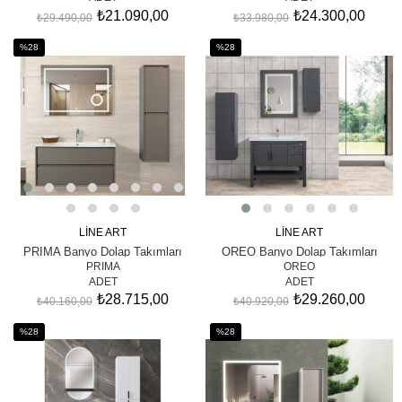
₺21.090,00
₺24.300,00
₺29.490,00
₺33.980,00
%28
%28
İndirim
İndirim
%28İndirim
%28İndirim
LİNE ART
LİNE ART
SEPETE EKLE
SEPETE EKLE
PRIMA Banyo Dolap Takımları
OREO Banyo Dolap Takımları
PRIMA
OREO
ADET
ADET
₺28.715,00
₺29.260,00
₺40.160,00
₺40.920,00
%28
%28
İndirim
İndirim
%28İndirim
%28İndirim