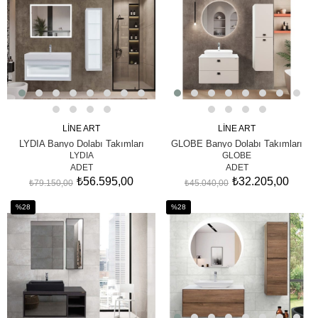
%28İndirim
%28İndirim
LİNE ART
LİNE ART
SEPETE EKLE
SEPETE EKLE
LYDIA Banyo Dolabı Takımları
GLOBE Banyo Dolabı Takımları
LYDIA
GLOBE
ADET
ADET
₺56.595,00
₺32.205,00
₺79.150,00
₺45.040,00
%28
%28
İndirim
İndirim
%28İndirim
%28İndirim