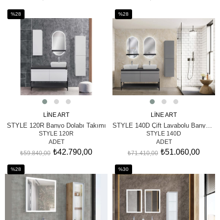
%28
%28
İndirim
İndirim
%28İndirim
%28İndirim
LİNE ART
LİNE ART
SEPETE EKLE
SEPETE EKLE
STYLE 120R Banyo Dolabı Takımı
STYLE 140D Çift Lavabolu Banyo Dolabı Takımı
STYLE 120R
STYLE 140D
ADET
ADET
₺42.790,00
₺51.060,00
₺59.840,00
₺71.410,00
%28
%30
İndirim
İndirim
%28İndirim
%30İndirim