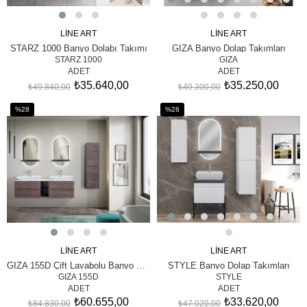
LİNE ART
LİNE ART
SEPETE EKLE
SEPETE EKLE
STARZ 1000 Banyo Dolabı Takımı
GIZA Banyo Dolap Takımları
STARZ 1000
GIZA
ADET
ADET
₺35.640,00
₺35.250,00
₺49.840,00
₺49.300,00
%28
%28
İndirim
İndirim
%28İndirim
%28İndirim
LİNE ART
LİNE ART
SEPETE EKLE
SEPETE EKLE
GIZA 155D Çift Lavabolu Banyo Dolabı Takımı
STYLE Banyo Dolap Takımları
GIZA 155D
STYLE
ADET
ADET
₺60.655,00
₺33.620,00
₺84.830,00
₺47.020,00