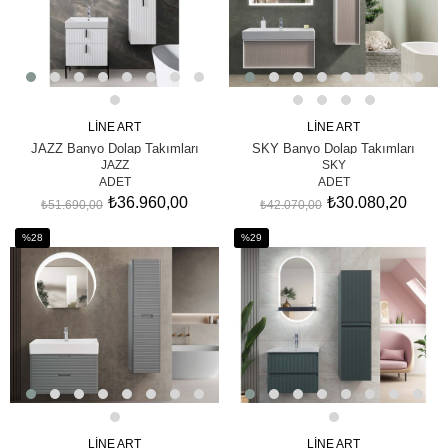
LİNE ART
LİNE ART
SEPETE EKLE
SEPETE EKLE
JAZZ Banyo Dolap Takımları
SKY Banyo Dolap Takımları
JAZZ
SKY
ADET
ADET
₺36.960,00
₺30.080,20
₺51.690,00
₺42.070,00
%28
%29
İndirim
İndirim
%28İndirim
%29İndirim
LİNE ART
LİNE ART