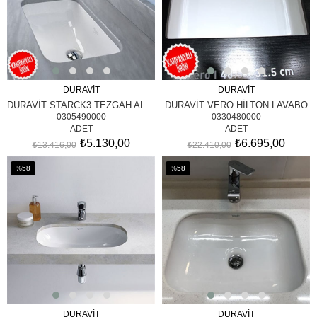
DURAVİT
DURAVİT
SEPETE EKLE
SEPETE EKLE
DURAVİT STARCK3 TEZGAH ALTI LAVABOSU
DURAVİT VERO HİLTON LAVABO
0305490000
0330480000
ADET
ADET
₺5.130,00
₺6.695,00
₺13.416,00
₺22.410,00
%58
%58
İndirim
İndirim
%58İndirim
%58İndirim
DURAVİT
DURAVİT