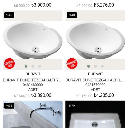
₺3.900,00
₺3.276,00
₺6.500,00
₺5.460,00
%49
%48
İndirim
İndirim
%49İndirim
%48İndirim
DURAVİT
DURAVİT
SEPETE EKLE
SEPETE EKLE
DURAVİT DUNE TEZGAH ALTI YUVARLAK LAVABO
DURAVİT DUNE TEZGAH ALTI LAVABO
0481460000
0481570000
ADET
ADET
₺3.890,00
₺4.235,00
₺7.644,00
₺8.160,00
%62
%70
İndirim
İndirim
%62İndirim
%70İndirim