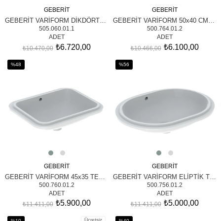
GEBERİT
GEBERİT
SEPETE EKLE
SEPETE EKLE
GEBERİT VARİFORM DİKDÖRTGEN TEZGAH ALTI LAVABO
GEBERİT VARİFORM 50x40 CM TEZGAH ALTI LAVABO
505.060.01.1
500.764.01.2
ADET
ADET
₺6.720,00
₺6.100,00
₺10.470,00
₺10.466,00
%48
%56
İndirim
İndirim
%48İndirim
%56İndirim
GEBERİT
GEBERİT
SEPETE EKLE
SEPETE EKLE
GEBERİT VARİFORM 45x35 TEZGAH ALTI LAVABO
GEBERİT VARİFORM ELİPTİK TEZGAH ALTI LAVABO
500.760.01.2
500.756.01.2
ADET
ADET
₺5.900,00
₺5.000,00
₺11.411,00
₺11.411,00
Ücretsiz
%10
%40