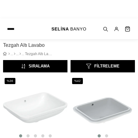
SELİNA
BANYO
Tezgah Altı Lavabo
Tezgah Altı Lavabo
SIRALAMA
FILTRELEME
%36
%42
İndirim
İndirim
%36İndirim
%42İndirim