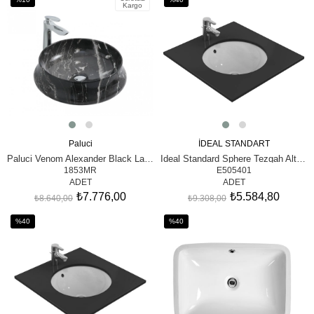
Kargo
İndirim
İndirim
%10İndirim
%40İndirim
Paluci
İDEAL STANDART
SEPETE EKLE
SEPETE EKLE
Paluci Venom Alexander Black Lavabo
Ideal Standard Sphere Tezgah Altı Lavabo, 48 cm
1853MR
E505401
ADET
ADET
₺7.776,00
₺5.584,80
₺8.640,00
₺9.308,00
%40
%40
İndirim
İndirim
%40İndirim
%40İndirim