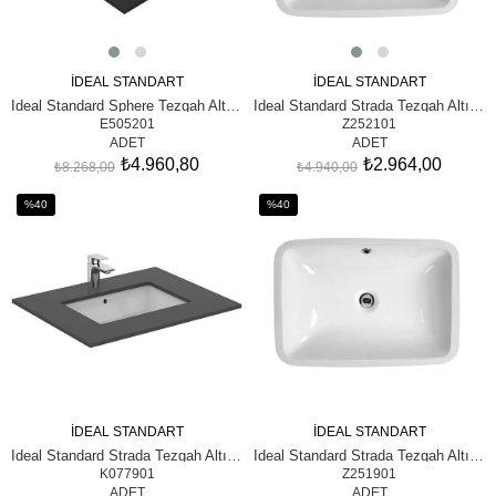
İDEAL STANDART
İDEAL STANDART
SEPETE EKLE
SEPETE EKLE
Ideal Standard Sphere Tezgah Altı Lavabo 38 cm
Ideal Standard Strada Tezgah Altı Lavabo, 49 cm
E505201
Z252101
ADET
ADET
₺4.960,80
₺2.964,00
₺8.268,00
₺4.940,00
%40
%40
İndirim
İndirim
%40İndirim
%40İndirim
İDEAL STANDART
İDEAL STANDART
SEPETE EKLE
SEPETE EKLE
Ideal Standard Strada Tezgah Altı Lavabo 59 cm
Ideal Standard Strada Tezgah Altı Lavabo, 54 cm
K077901
Z251901
ADET
ADET